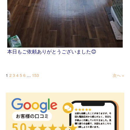
本日もご依頼ありがとうございました😊
1
2
3
4
5
6
…
153
次へ »