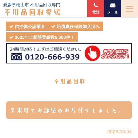
愛媛県松山市 不用品回収専門
不用品回収愛媛
電話
メール
自治体公認業者
賠償責任保険加入済み
2025年ご相談実績数6,000件！
不用品回収
久米町でお部屋のお片付けしました。
2026/08/04