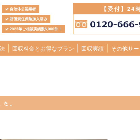
【受付】24
自治体公認業者
賠償責任保険加入済み
2025年ご相談実績数6,000件！
法
回収料金とお得なプラン
回収実績
その他サー
した。