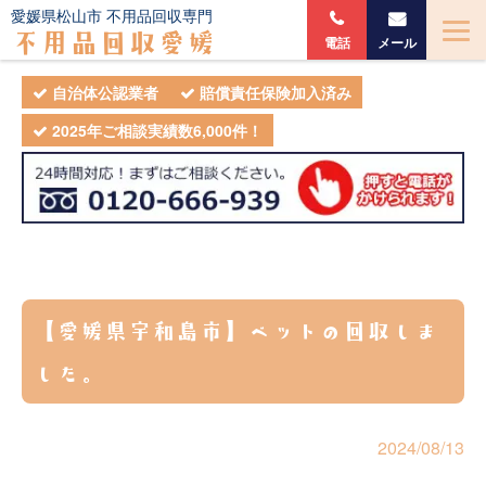
愛媛県松山市 不用品回収専門
不用品回収愛媛
電話
メール
自治体公認業者
賠償責任保険加入済み
2025年ご相談実績数6,000件！
【愛媛県宇和島市】ベットの回収しま
した。
2024/08/13