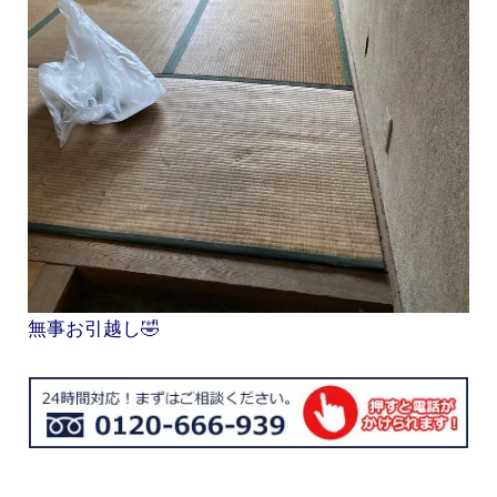
無事お引越し🤣