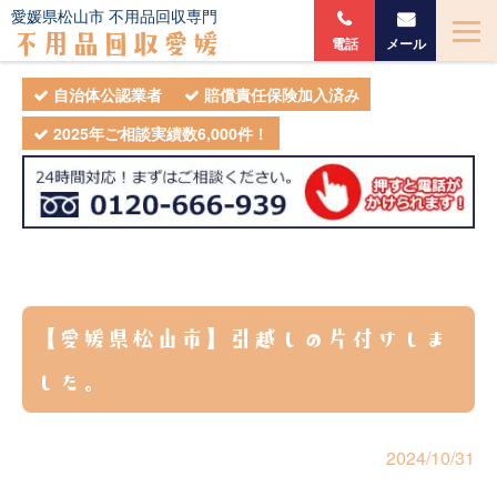
愛媛県松山市 不用品回収専門
不用品回収愛媛
電話
メール
自治体公認業者
賠償責任保険加入済み
2025年ご相談実績数6,000件！
【愛媛県松山市】引越しの片付けしま
した。
2024/10/31