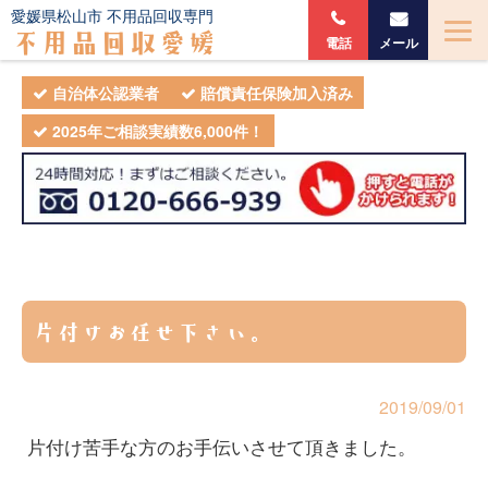
愛媛県松山市 不用品回収専門
不用品回収愛媛
電話
メール
自治体公認業者
賠償責任保険加入済み
2025年ご相談実績数6,000件！
片付けお任せ下さい。
2019/09/01
片付け苦手な方のお手伝いさせて頂きました。