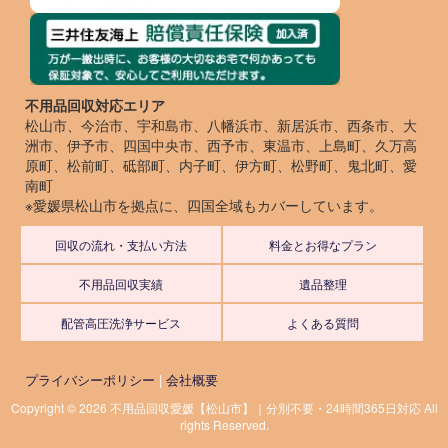
不用品回収対応エリア
松山市、今治市、宇和島市、八幡浜市、新居浜市、西条市、大
洲市、伊予市、四国中央市、西予市、東温市、上島町、久万高
原町、松前町、砥部町、内子町、伊方町、松野町、鬼北町、愛
南町
※愛媛県松山市を拠点に、四国全域もカバーしています。
回収の流れ・支払い方法
料金とお得なプラン
不用品回収実績
遺品整理
配管高圧洗浄サービス
よくある質問
プライバシーポリシー
|
会社概要
Copyright © 2026 不用品回収愛媛【松山市】｜分別不要・24時間365日対応 All
rights Reserved.