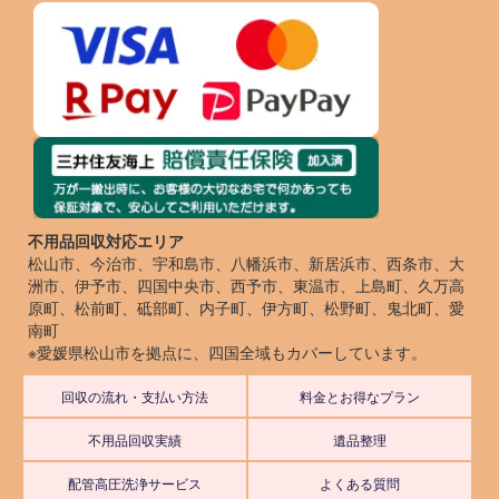
不用品回収対応エリア
松山市、今治市、宇和島市、八幡浜市、新居浜市、西条市、大
洲市、伊予市、四国中央市、西予市、東温市、上島町、久万高
原町、松前町、砥部町、内子町、伊方町、松野町、鬼北町、愛
南町
※愛媛県松山市を拠点に、四国全域もカバーしています。
回収の流れ・支払い方法
料金とお得なプラン
不用品回収実績
遺品整理
配管高圧洗浄サービス
よくある質問