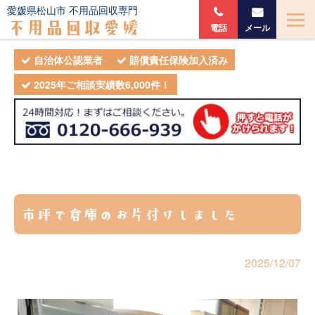
愛媛県松山市 不用品回収専門
不用品回収愛媛
電話
メール
自治体公認業者
賠償責任保険加入済み
2025年ご相談実績数6,000件！
市坪で倉庫のお片付けしました
2025/12/07