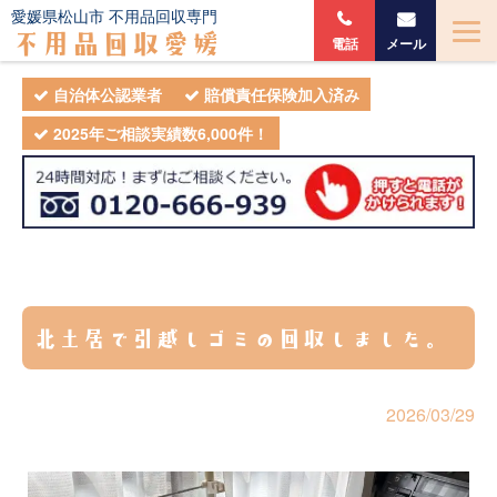
愛媛県松山市 不用品回収専門
不用品回収愛媛
電話
メール
自治体公認業者
賠償責任保険加入済み
2025年ご相談実績数6,000件！
北土居で引越しゴミの回収しました。
2026/03/29