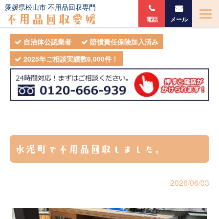
愛媛県松山市 不用品回収専門
不用品回収愛媛
電話
メール
自治体公認業者
賠償責任保険加入済み
2025年ご相談実績数6,000件！
水泥町で不用品回収しました。
2026/06/03