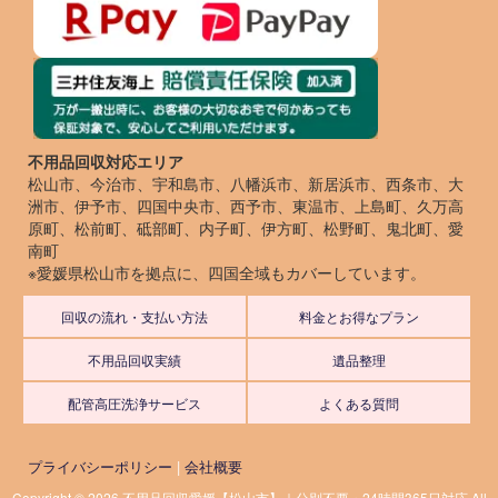
不用品回収対応エリア
松山市、今治市、宇和島市、八幡浜市、新居浜市、西条市、大
洲市、伊予市、四国中央市、西予市、東温市、上島町、久万高
原町、松前町、砥部町、内子町、伊方町、松野町、鬼北町、愛
南町
※愛媛県松山市を拠点に、四国全域もカバーしています。
回収の流れ・支払い方法
料金とお得なプラン
不用品回収実績
遺品整理
配管高圧洗浄サービス
よくある質問
プライバシーポリシー
|
会社概要
Copyright © 2026 不用品回収愛媛【松山市】｜分別不要・24時間365日対応 All