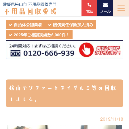
愛媛県松山市 不用品回収専門
不用品回収愛媛
電話
メール
自治体公認業者
賠償責任保険加入済み
2025年ご相談実績数6,000件！
松山でソファーとヌイグルミ等の回収
しました。
2019/11/18