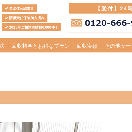
【受付】24
自治体公認業者
賠償責任保険加入済み
2025年ご相談実績数6,000件！
法
回収料金とお得なプラン
回収実績
その他サー
。