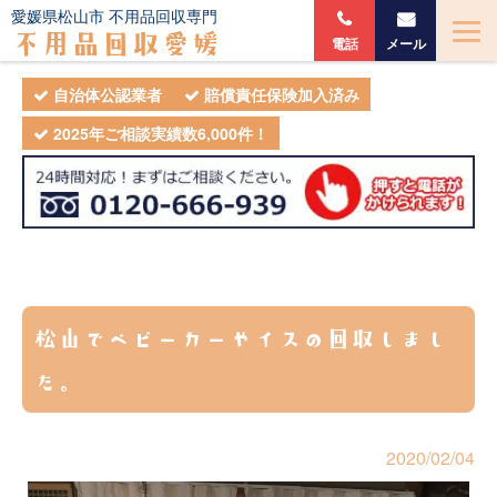
愛媛県松山市 不用品回収専門
不用品回収愛媛
電話
メール
自治体公認業者
賠償責任保険加入済み
2025年ご相談実績数6,000件！
松山でベビーカーやイスの回収しまし
た。
2020/02/04