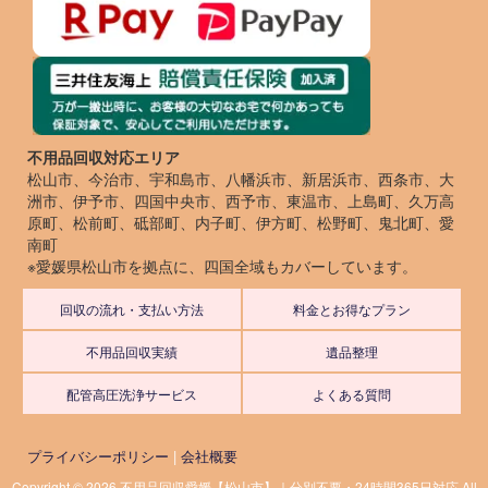
不用品回収対応エリア
松山市、今治市、宇和島市、八幡浜市、新居浜市、西条市、大
洲市、伊予市、四国中央市、西予市、東温市、上島町、久万高
原町、松前町、砥部町、内子町、伊方町、松野町、鬼北町、愛
南町
※愛媛県松山市を拠点に、四国全域もカバーしています。
回収の流れ・支払い方法
料金とお得なプラン
不用品回収実績
遺品整理
配管高圧洗浄サービス
よくある質問
プライバシーポリシー
|
会社概要
Copyright © 2026 不用品回収愛媛【松山市】｜分別不要・24時間365日対応 All